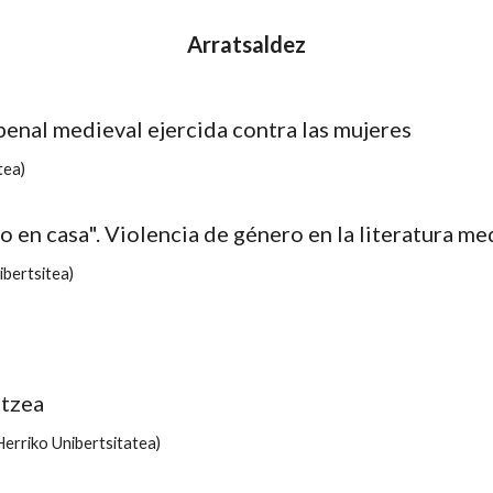
Arratsaldez
 penal medieval ejercida contra las mujeres
tea)
 en casa". Violencia de género en la literatura me
bertsitea)
ntzea
Herriko
Unibertsitatea
)