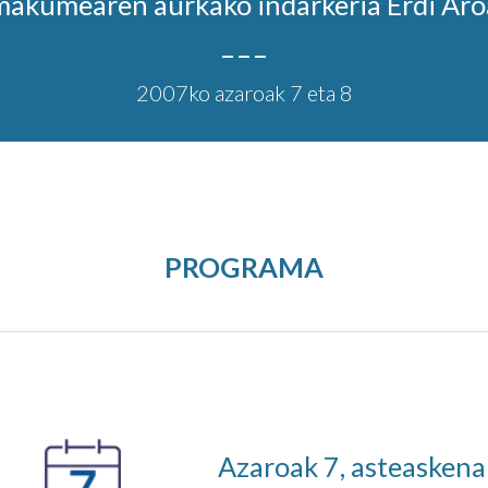
akumearen aurkako indarkeria Erdi Ar
_ _ _
20
0
7ko azaroak
7
eta
8
PROGRAMA
Azaroak 7, asteaskena