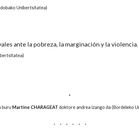
obako Unibertsitatea)
es ante la pobreza, la marginación y la violencia.
ertsitatea)
*
n buru
Martine CHARAGEAT
doktore andrea izango da (Bordeleko Un
· · · · · ·