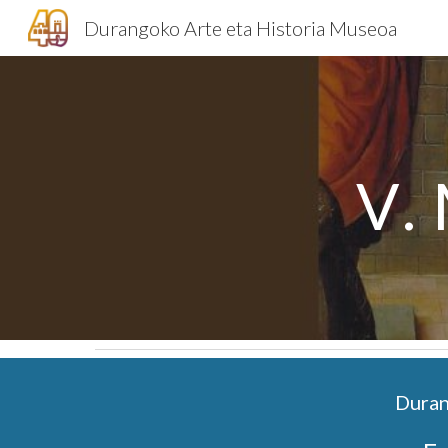
Durangoko Arte eta Historia Museoa
Sk
V
.
Duran