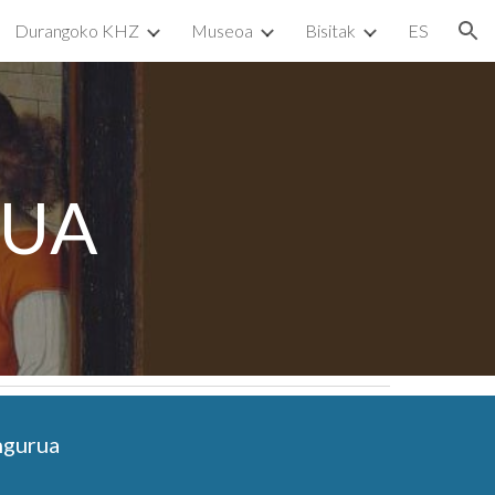
Durangoko KHZ
Museoa
Bisitak
ES
ion
RUA
ngurua