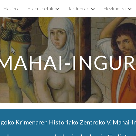
Hasiera
Erakusketak
Jarduerak
Hezkuntza
ip to main content
Skip to navigat
 MAHAI-INGU
goko Krimenaren Historiako Zentroko V. Mahai-I