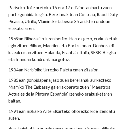
Pariseko Toile aretoko 16 eta 17 edizioetan hartu zuen
parte gonbidatu gisa. Bere lanak Jean Cocteau, Raoul Dufy,
Picasso, Utrillo, Vlaminck eta beste 35 artisten ondoan
erakutsi ziren.
1969an Bilbora itzuli zen betiko. Harrez gero, erakusketak
egin zituen Bilbon, Madrilen eta Bartzelonan. Denboraldi
luzeak eman zituen Holanda, Frantzia, Italia, SESB, Belgika
eta Irlandan koadroak margotuz.
1984an Nerbioiko Urrezko Paleta eman zitzaion.
1985ean gonbidapena jaso zuen bere lanak aurkezteko
Miamiko The Embassy galeriak paratu zuen “Maestros
Actuales de la Pintura Española” izeneko erakusketaren
baitan.
1991ean Bizkaiko Arte Elkarteko ohorezko kide izendatu
zuten.
Bere hainbat lan honako museotan daude ikusgai: Bilboko