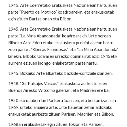
1943. Arte Ederretako Erakusketa Nazionalean hartu zuen
parte “Puerto de Motrico” koadroarekin, eta erakusketak
egin zituen Bartzelonan eta Bilbon.
1945. Arte Ederretako Erakusketa Nazionalean hartu zuen
parte “La Mina Abandonada” koadroarekin. Urte berean
Bilboko Arte Ederretako erakusketa probintzialean hartu
zuen parte . “Riberas Frondosas” eta “La Mina Abandonada”
lanekin, Bilboko Udalaren urrezko domina irabaziz. 1945etik
aurrera ez zuen inongo lehiaketatan parte hartu.
1945. Bizkaiko Arte Elkarteko bazkide-sortzaile izan zen.
1948. “35 Paisajes Vascos” erakusketa aurkeztu zuen
Buenos Airesko Witcomb galerian; eta Madrilen ere bai.
1950eko udaberrian Parisera joan zen, eta bertan izan zen
1969. urteko amaiera arte. Urte hauetan zehar aldizkako
erakusketak aurkeztu zituen Parisen, Madrilen eta Bilbon.
1968an erakusketak egin zituen Tokion eta Parisen.