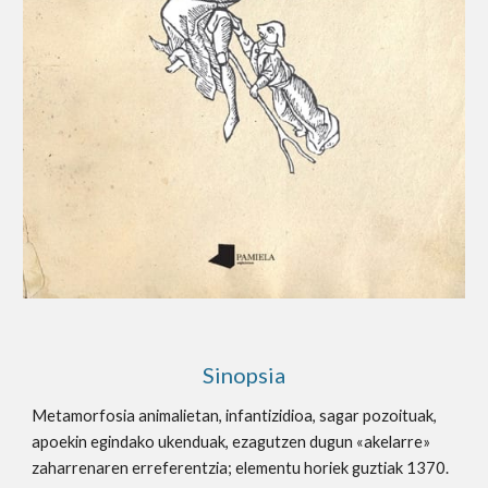
Sinopsi
a
Metamorfosia animalietan, infantizidioa, sagar pozoituak, 
apoekin egindako ukenduak, ezagutzen dugun «akelarre» 
zaharrenaren erreferentzia; elementu horiek guztiak 1370. 