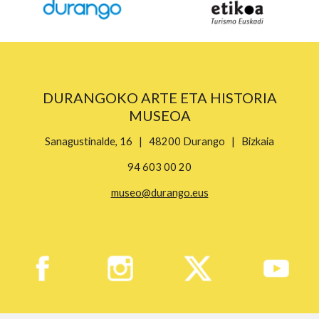
DURANGOKO ARTE ETA HISTORIA
MUSEOA
Sanagustinalde, 16 | 48200 Durango | Bizkaia
94 603 00 20
museo@durango.eus