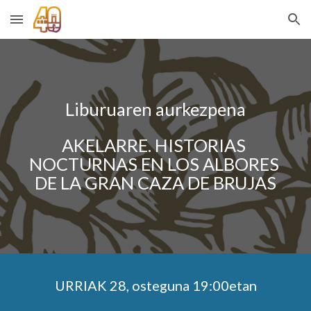
Skip to main content
Skip to navigation
Liburuaren aurkezpena
AKELARRE. HISTORIAS 
NOCTURNAS EN LOS ALBORES 
DE LA GRAN CAZA DE BRUJAS
URRIAK
28
, osteguna 19:00etan