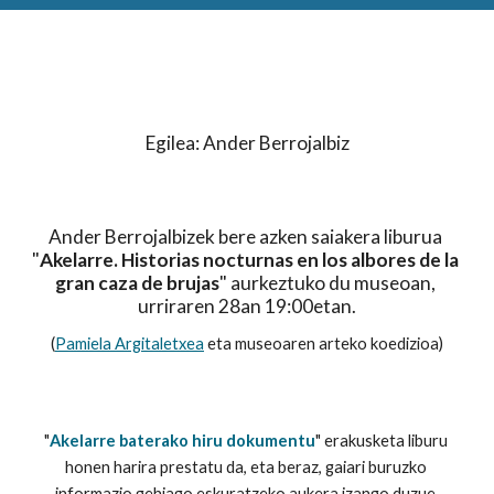
Egilea
: Ander Berrojalbiz
Ander Berrojalbizek bere azken saiakera liburua 
"
Akelarre. Historias nocturnas en los albores de la 
gran caza de brujas
" aurkeztuko du museoan, 
urriraren 28an 19:00etan.
(
Pamiela Argitaletxea
 eta museoaren arteko koedizioa)
"
Akelarre baterako hiru dokumentu
" erakusketa liburu 
honen harira prestatu da, eta beraz, gaiari buruzko 
informazio gehiago eskuratzeko aukera izango duzue.