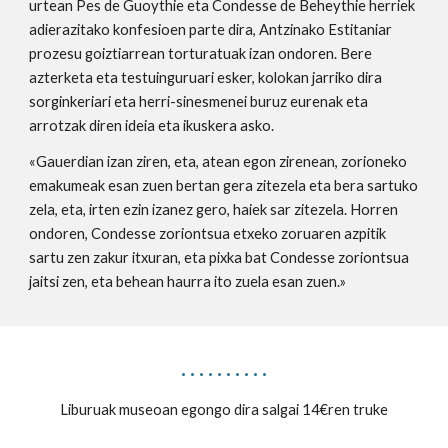
urtean Pes de Guoythie eta Condesse de Beheythie herriek 
adierazitako konfesioen parte dira, Antzinako Estitaniar 
prozesu goiztiarrean torturatuak izan ondoren. Bere 
azterketa eta testuinguruari esker, kolokan jarriko dira 
sorginkeriari eta herri-sinesmenei buruz eurenak eta 
arrotzak diren ideia eta ikuskera asko.
«Gauerdian izan ziren, eta, atean egon zirenean, zorioneko 
emakumeak esan zuen bertan gera zitezela eta bera sartuko 
zela, eta, irten ezin izanez gero, haiek sar zitezela. Horren 
ondoren, Condesse zoriontsua etxeko zoruaren azpitik 
sartu zen zakur itxuran, eta pixka bat Condesse zoriontsua 
jaitsi zen, eta behean haurra ito zuela esan zuen.»
· · · · · · · · · ·
Liburuak museoan egongo dira salgai 14€ren truke