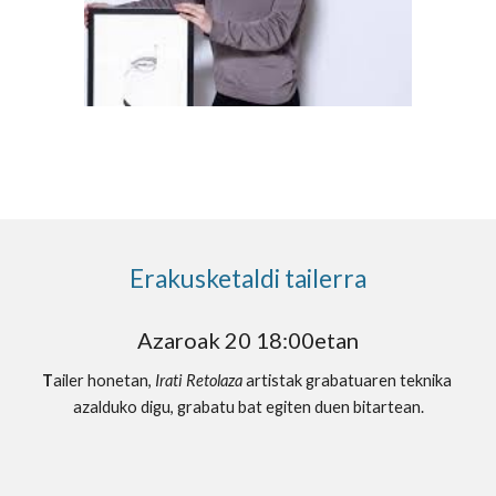
Erakusketaldi tailerra
Azaroak 20 18:00etan
T
ailer honetan, 
Irati Retolaza
 artistak grabatuaren teknika 
azalduko digu, grabatu bat egiten duen bitartean.