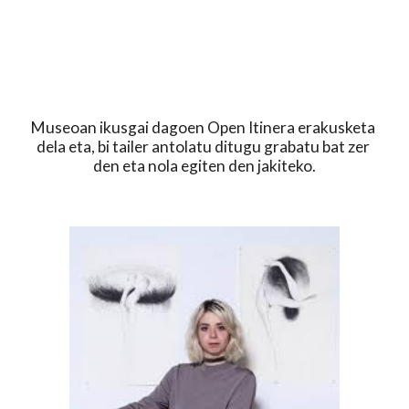
Museoan ikusgai dagoen Open Itinera erakusketa 
dela eta, bi tailer antolatu ditugu grabatu bat zer 
den eta nola egiten den jakiteko.