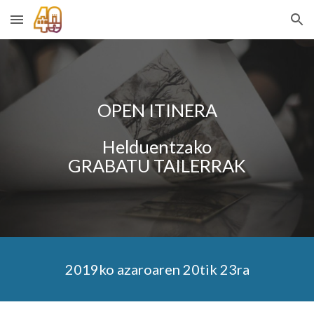
Skip to main content
Skip to navigation
OPEN ITINERA
Helduentzako
GRABATU TAILERRAK
2019ko azaroaren 20tik 23ra