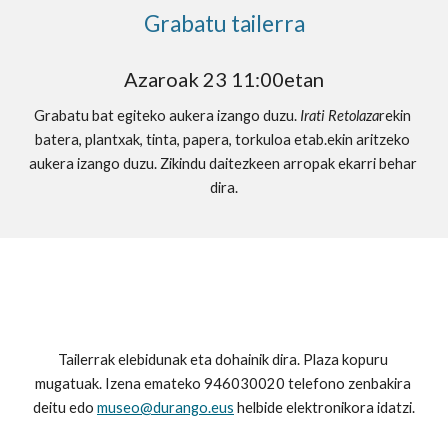
Grabatu tailerra
Azaroak 23 11:00etan
Grabatu bat egiteko aukera izango duzu. 
Irati Retolaza
rekin 
batera, plantxak, tinta, papera, torkuloa etab.ekin aritzeko 
aukera izango duzu. Zikindu daitezkeen arropak ekarri behar 
dira.
Tailerrak elebidunak eta dohainik dira. Plaza kopuru 
mugatuak. Izena emateko 946030020 telefono zenbakira 
deitu edo 
museo@durango.eus
 helbide elektronikora idatzi.