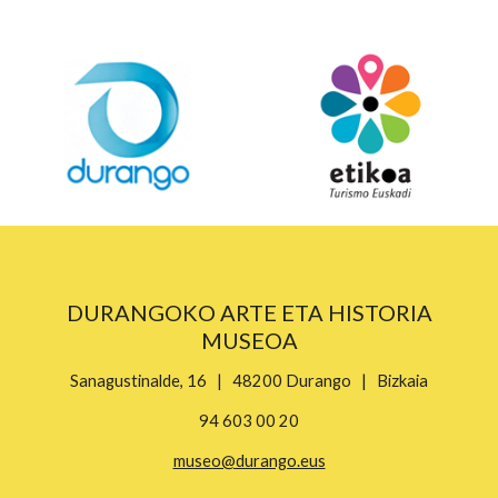
DURANGOKO ARTE ETA HISTORIA
MUSEOA
Sanagustinalde, 16 | 48200 Durango | Bizkaia
94 603 00 20
museo@durango.eus