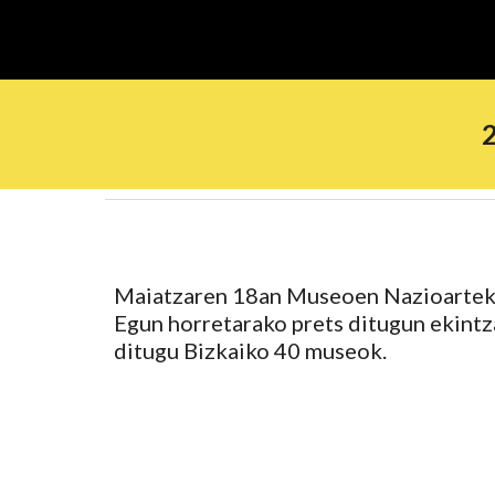
Maiatzaren 18an Museoen Nazioarteko
Egun horretarako prets ditugun ekintz
ditugu Bizkaiko 40 museok.