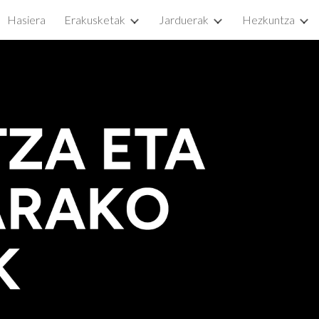
Hasiera
Erakusketak
Jarduerak
Hezkuntza
ip to main content
Skip to navigat