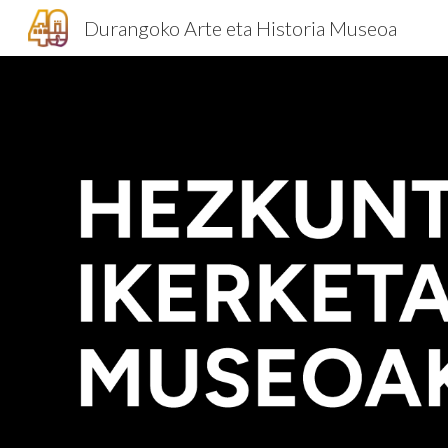
Durangoko Arte eta Historia Museoa
Sk