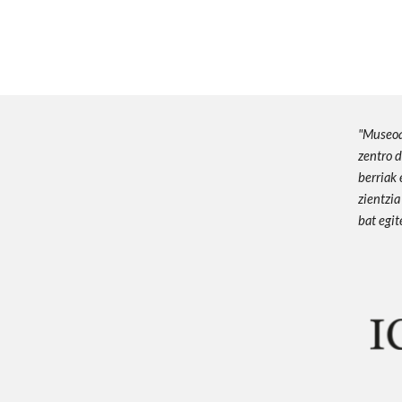
"
Museoa
zentro d
berriak 
zientzia
bat egi