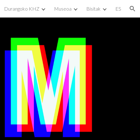
Durangoko KHZ
Museoa
Bisitak
ES
ion