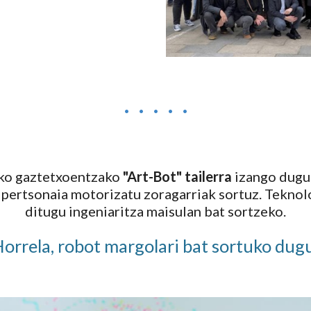
· · · · ·
ako gaztetxoentzako
"Art-Bot" tailerra
izango dugu
 pertsonaia motorizatu zoragarriak sortuz. Tekno
ditugu ingeniaritza maisulan bat sortzeko.
orrela, robot margolari bat sortuko dug