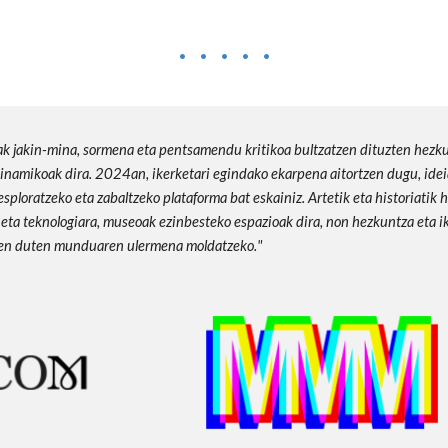
· · · · ·
k jakin-mina, sormena eta pentsamendu kritikoa bultzatzen dituzten hezk
inamikoak dira. 2024an, ikerketari egindako ekarpena aitortzen dugu, idei
esploratzeko eta zabaltzeko plataforma bat eskainiz. Artetik eta historiatik h
 eta teknologiara, museoak ezinbesteko espazioak dira, non hezkuntza eta i
ten duten munduaren ulermena moldatzeko.
"