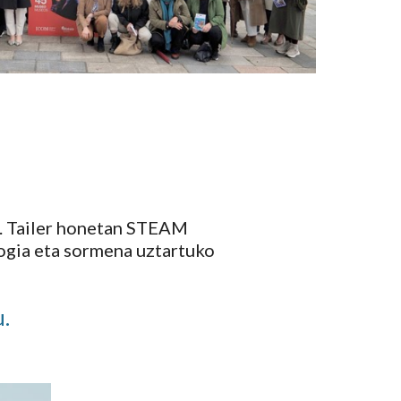
. Tailer honetan STEAM
logia eta sormena uztartuko
u.