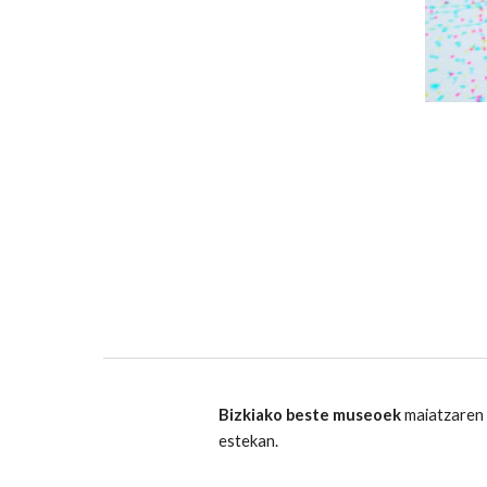
Bizkiako beste museoek
maiatzaren 
estekan.