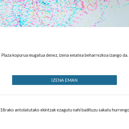
Plaza kopurua mugatua denez, izena ematea beharrezkoa izango da.
IZENA EMAN
18rako antolatutako ekintzak ezagutu nahi badituzu sakatu hurreng