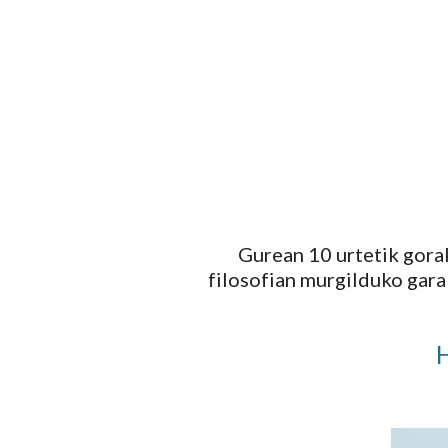
Gurean 10 urtetik gor
filosofian murgilduko gara
H