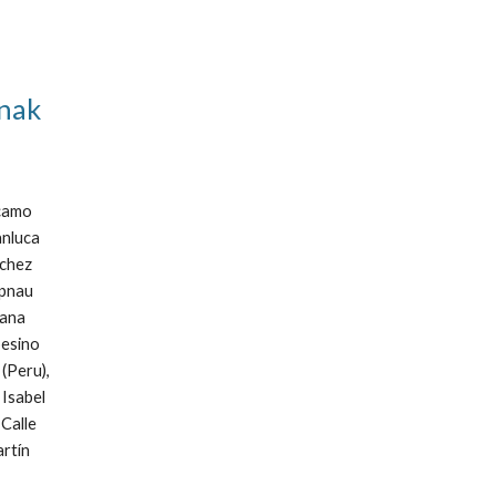
anak
rcamo
anluca
nchez
epnau
iana
pesino
(Peru),
 Isabel
 Calle
artín