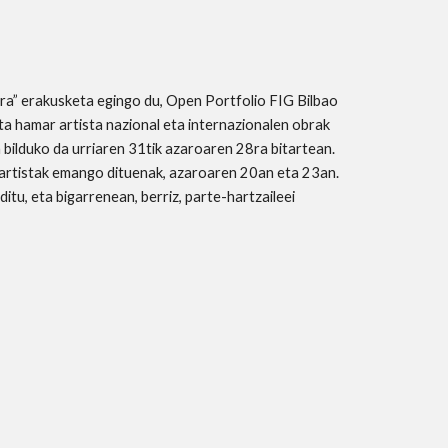
a” erakusketa egingo du, Open Portfolio FIG Bilbao
 hamar artista nazional eta internazionalen obrak
 bilduko da urriaren 31tik azaroaren 28ra bitartean.
a artistak emango dituenak, azaroaren 20an eta 23an.
tu, eta bigarrenean, berriz, parte-hartzaileei