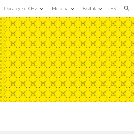
Durangoko KHZ
Museoa
Bisitak
ES
ion