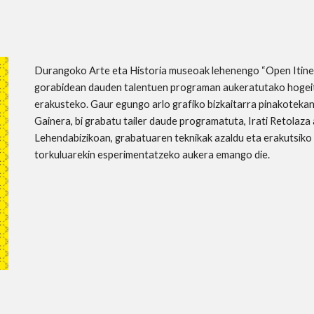
Durangoko Arte eta Historia museoak lehenengo “Open Itiner
gorabidean dauden talentuen programan aukeratutako hogeita
erakusteko. Gaur egungo arlo grafiko bizkaitarra pinakotekan
Gainera, bi grabatu tailer daude programatuta, Irati Retolaz
Lehendabizikoan, grabatuaren teknikak azaldu eta erakutsiko di
torkuluarekin esperimentatzeko aukera emango die.