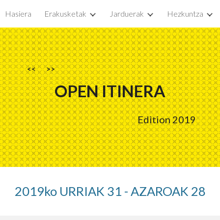
Hasiera
Erakusketak
Jarduerak
Hezkuntza
ip to main content
Skip to navigat
<<
>>
OPEN ITINERA
Edition 2019
2019ko URRIAK 31 - AZAROAK 28