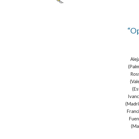
“Op
Alej
(Palm
Ross
(Val
(Es
Ivanc
(Madri
Franci
Fuent
(Mad