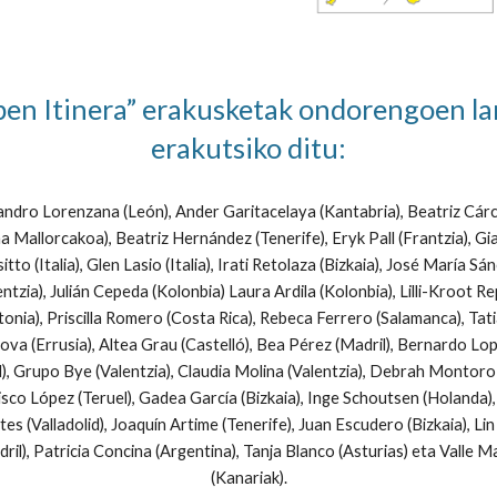
en Itinera” erakusketak ondorengoen l
erakutsiko ditu:
andro Lorenzana (León), Ander Garitacelaya (Kantabria), Beatriz Cá
a Mallorcakoa), Beatriz Hernández (Tenerife), Eryk Pall (Frantzia), Gi
itto (Italia), Glen Lasio (Italia), Irati Retolaza (Bizkaia), José María Sá
entzia), Julián Cepeda (Kolonbia) Laura Ardila (Kolonbia), Lilli-Kroot R
tonia), Priscilla Romero (Costa Rica), Rebeca Ferrero (Salamanca), Tat
ova (Errusia), Altea Grau (Castelló), Bea Pérez (Madril), Bernardo Lo
l), Grupo Bye (Valentzia), Claudia Molina (Valentzia), Debrah Montoro 
sco López (Teruel), Gadea García (Bizkaia), Inge Schoutsen (Holanda),
es (Valladolid), Joaquín Artime (Tenerife), Juan Escudero (Bizkaia), Lin
ril), Patricia Concina (Argentina), Tanja Blanco (Asturias) eta Valle M
(Kanariak).