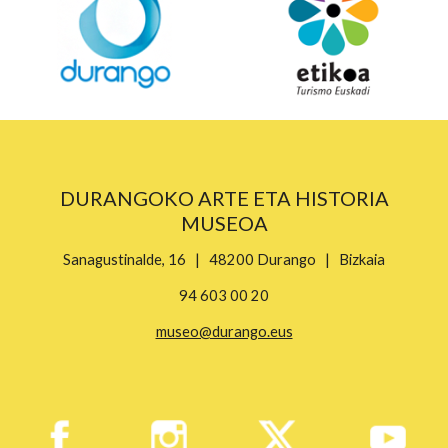
DURANGOKO ARTE ETA HISTORIA
MUSEOA
Sanagustinalde, 16 | 48200 Durango | Bizkaia
94 603 00 20
museo@durango.eus