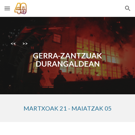
Skip to main content
Skip to navigation
<<
>>
GERRA-ZANTZUAK
DURANGALDEAN
MAR
TXOAK 21
- MA
IATZAK 05