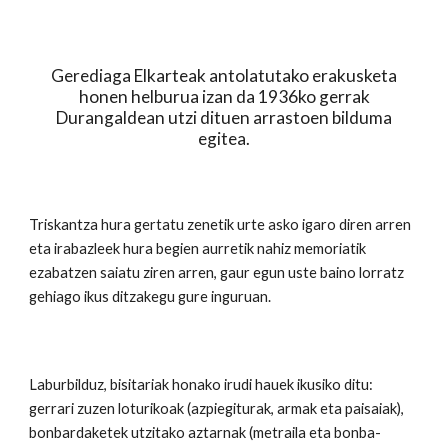
Gerediaga Elkarteak antolatutako erakusketa
honen helburua izan da 1936ko gerrak
Durangaldean utzi dituen arrastoen bilduma
egitea.
Triskantza hura gertatu zenetik urte asko igaro diren arren
eta irabazleek hura begien aurretik nahiz memoriatik
ezabatzen saiatu ziren arren, gaur egun uste baino lorratz
gehiago ikus ditzakegu gure inguruan.
Laburbilduz, bisitariak honako irudi hauek ikusiko ditu:
gerrari zuzen loturikoak (azpiegiturak, armak eta paisaiak),
bonbardaketek utzitako aztarnak (metraila eta bonba-