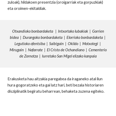
zuloak), hildakoen presentzia (oroigarriak eta gorpuzkiak)
eta oroimen-ekitaldiak.
Otxandioko bonbardaketa
|
Intxortako lubakiak
|
Gorrien
bidea
|
Durangoko bonbardaketa
|
Elorrioko bonbardaketa
|
Legutioko ofentsiba
|
Saibigain
|
Okildo
|
Motxotegi
|
Mirugain
|
Nafarrate
|
El Cristo de Ochandiano
|
Cementerio
de Zornotza
|
Iurretako San Migel elizako kanpaia
Erakusketa hau aitzakia paregabea da iraganeko atal ilun
hura gogoratzeko eta gai latz hari, beti bezala historiaren
disziplinatik begiratu beharrean, behaketa zuzena egiteko.