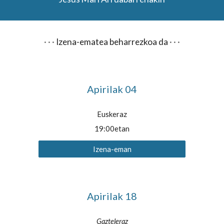
· · ·
Izena-ematea beharrezkoa da
· · ·
Apirilak 04
Euskeraz
19:00etan
Izena-eman
Apirilak
18
Gazteleraz