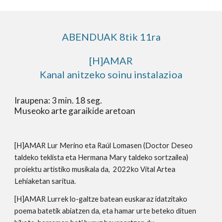
ABENDUAK 8tik 11ra
[H]AMAR
Kanal anitzeko soinu instalazioa
Iraupena
: 3 min. 18 seg.
Museoko arte garaikide aretoan
[H]AMAR 
Lur Merino eta Raúl Lomasen (Doctor Deseo 
taldeko teklista eta Hermana Mary taldeko sortzailea) 
proiektu artistiko musikala da,  2022ko Vital Artea 
Lehiaketan saritua.
[H]AMAR 
Lurrek lo-galtze batean euskaraz idatzitako 
poema batetik abiatzen da, eta hamar urte beteko dituen 