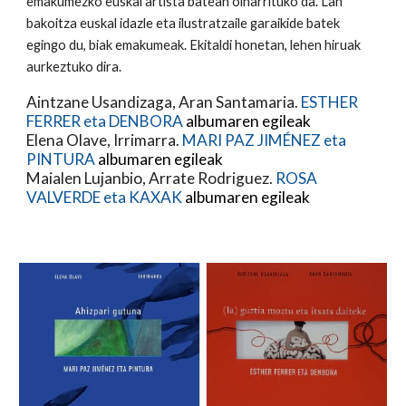
emakumezko euskal artista batean oinarrituko da. Lan 
bakoitza euskal idazle eta ilustratzaile garaikide batek 
egingo du, biak emakumeak. Ekitaldi honetan, lehen hiruak 
aurkeztuko dira.
Aintzane Usandizaga, Aran Santamaria. 
ESTHER 
FERRER eta DENBORA 
albumaren egileak
Elena Olave, Irrimarra. 
MARI PAZ JIMÉNEZ eta 
PINTURA 
albumaren egileak
Maialen Lujanbio, Arrate Rodriguez. 
ROSA 
VALVERDE eta KAXAK 
albumaren egileak