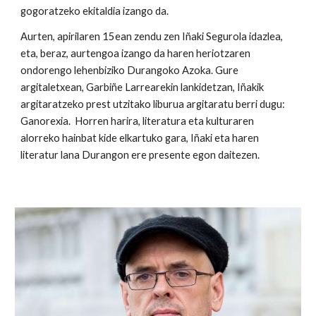
gogoratzeko ekitaldia izango da.
Aurten, apirilaren 15ean zendu zen Iñaki Segurola idazlea, 
eta, beraz, aurtengoa izango da haren heriotzaren 
ondorengo lehenbiziko Durangoko Azoka. Gure 
argitaletxean, Garbiñe Larrearekin lankidetzan, Iñakik 
argitaratzeko prest utzitako liburua argitaratu berri dugu: 
Ganorexia.  Horren harira, literatura eta kulturaren 
alorreko hainbat kide elkartuko gara, Iñaki eta haren 
literatur lana Durangon ere presente egon daitezen.