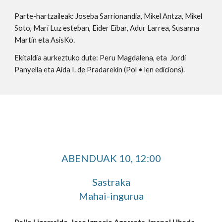
Parte-hartzaileak: Joseba Sarrionandia, Mikel Antza, Mikel 
Soto, Mari Luz esteban, Eider Eibar, Adur Larrea, Susanna 
Martin eta AsisKo.
Ekitaldia aurkeztuko dute: Peru Magdalena, eta  Jordi 
Panyella eta Aida I. de Pradarekin (Pol • len edicions).
ABENDUAK 10
, 
12:00
Sastraka
Mahai-ingurua