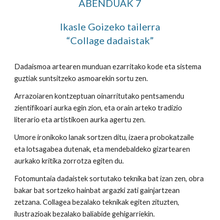
ABENDUAK 7
Ikasle Goizeko tailerra
“Collage dadaistak”
Dadaismoa artearen munduan ezarritako kode eta sistema 
guztiak suntsitzeko asmoarekin sortu zen.
Arrazoiaren kontzeptuan oinarritutako pentsamendu 
zientifikoari aurka egin zion, eta orain arteko tradizio 
literario eta artistikoen aurka agertu zen.
Umore ironikoko lanak sortzen ditu, izaera probokatzaile 
eta lotsagabea dutenak, eta mendebaldeko gizartearen 
aurkako kritika zorrotza egiten du.
Fotomuntaia dadaistek sortutako teknika bat izan zen, obra 
bakar bat sortzeko hainbat argazki zati gainjartzean 
zetzana. Collagea bezalako teknikak egiten zituzten, 
ilustrazioak bezalako baliabide gehigarriekin.