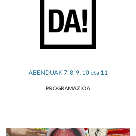
ABENDUAK 
7, 8, 9, 10 
eta
 11
PROGRAMA
ZIOA