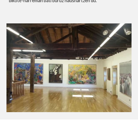
bikote-harreman bati buruz hausnartzen du.