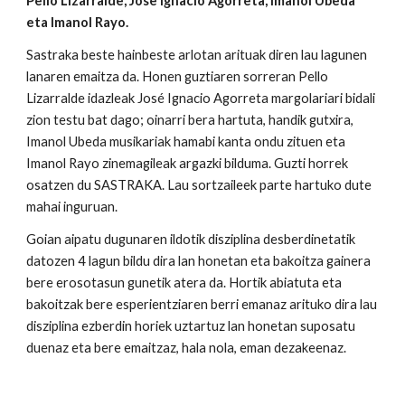
Pello Lizarralde, Jose Ignacio Agorreta, Imanol Ubeda 
eta Imanol Rayo
.
Sastraka beste hainbeste arlotan arituak diren lau lagunen 
lanaren emaitza da. Honen guztiaren sorreran Pello 
Lizarralde idazleak José Ignacio Agorreta margolariari bidali 
zion testu bat dago; oinarri bera hartuta, handik gutxira, 
Imanol Ubeda musikariak hamabi kanta ondu zituen eta 
Imanol Rayo zinemagileak argazki bilduma. Guzti horrek 
osatzen du SASTRAKA. Lau sortzaileek parte hartuko dute 
mahai inguruan. 
Goian aipatu dugunaren ildotik disziplina desberdinetatik 
datozen 4 lagun bildu dira lan honetan eta bakoitza gainera 
bere erosotasun gunetik atera da. Hortik abiatuta eta 
bakoitzak bere esperientziaren berri emanaz arituko dira lau 
disziplina ezberdin horiek uztartuz lan honetan suposatu 
duenaz eta bere emaitzaz, hala nola, eman dezakeenaz.