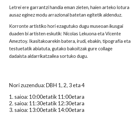
Letrei ere garrantzi handia eman zieten, haien arteko lotura 
ausaz eginez modu arrazional batetan egitetik aldenduz.
Korronte artistiko hori ezagutuko dugu museoan ikusgai 
duaden bi artisten eskutik: Nicolas Lekuona eta Vicente 
Ameztoy. Ikasitakoarekin batera, irudi, ebakin, tipografia eta 
testuetatik abiatuta, gutako bakoitzak gure collage 
dadaista aldarrikatzailea sortuko dugu.
Nori zuzendua
: DBH 
1
, 2, 3 
eta
 4
1
.
 s
aioa
: 10:00etatik
11:00
etara
2
.
 saioa: 11:30etatik 12:30etara
3
.
 saioa: 13:00etatik 14:00etara