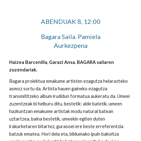
ABENDUAK 8
, 
12:00
Bagara Saila. Pamiela
Aurkezpena
Haizea Barcenilla, Garazi Ansa. BAGARA sailaren 
zuzendariak.
Bagara proiektua emakume artisten ezagutza helarazteko 
asmoz sortu da. Artista hauen gaineko ezagutza 
transmititzeko album irudidun formatua aukeratu da. Umeei 
zuzentzeak bi helburu ditu, bestetik: alde batetik, umeen 
hazkuntzan emakume artistak modu natural batean 
uztartzea, baina bestetik, umeekin egiten duten 
irakurketaren bitartez, gurasoei ere beste erreferentzia 
batzuk ematea. Hori dela eta, bildumako ipuin bakoitza 