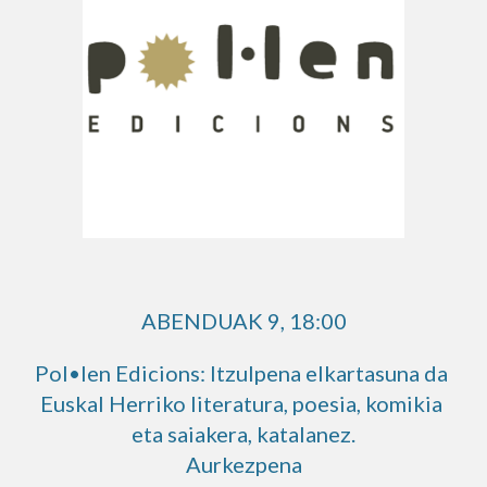
ABENDUAK 9
, 
18:00
Pol•len Edicions: Itzulpena elkartasuna da 
Euskal Herriko literatura, poesia, komikia 
eta saiakera, katalanez.
Aurkezpena