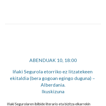
ABENDUAK 10
, 
18:00
Iñaki Segurola etorriko ez litzatekeen 
ekitaldia (bera gogoan egingo duguna) – 
Alberdania
.
Ikuskizuna
Iñaki Segurolaren ibilbide literario eta bizitza elkarrekin 