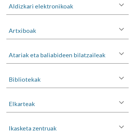
Aldizkari elektronikoak
Artxiboak
Atariak eta baliabideen bilatzaileak
Bibliotekak
Elkarteak
Ikasketa zentruak