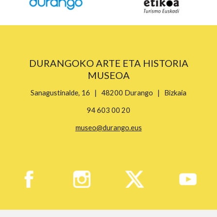
DURANGOKO ARTE ETA HISTORIA
MUSEOA
Sanagustinalde, 16 | 48200 Durango | Bizkaia
94 603 00 20
museo@durango.eus