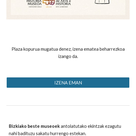
Plaza kopurua mugatua denez, izena ematea beharrezkoa
izango da.
IZENA EMAN
Bizkiako beste museoek
antolatutako ekintzak ezagutu
nahi badituzu sakatu hurrengo estekan.