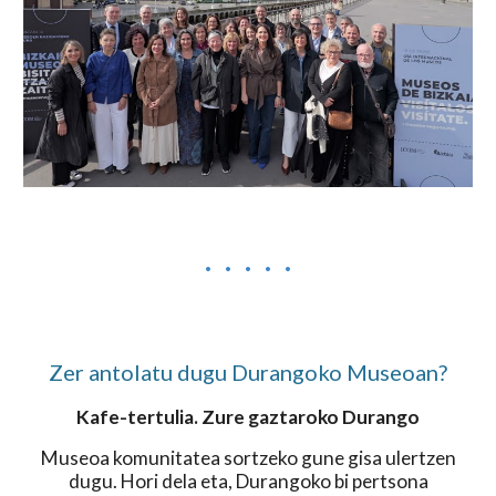
· · · · ·
Zer antolatu dugu Durangoko Museoan?
Kafe-tertulia. Zure gaztaroko Durango
Museoa komunitatea sortzeko gune gisa ulertzen
dugu. Hori dela eta, Durangoko bi pertsona