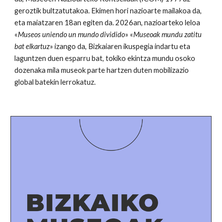
geroztik bultzatutakoa. Ekimen hori nazioarte mailakoa da,
eta maiatzaren 18an egiten da. 2026an, nazioarteko leloa
«
Museos uniendo un mundo dividido
» «
Museoak mundu zatitu
bat elkartuz
» izango da, Bizkaiaren ikuspegia indartu eta
laguntzen duen esparru bat, tokiko ekintza mundu osoko
dozenaka mila museok parte hartzen duten mobilizazio
global batekin lerrokatuz.