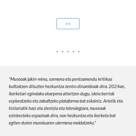
>>
· · · · ·
"Museoak jakin-mina, sormena eta pentsamendu kritikoa
bultzatzen dituzten hezkuntza zentro dinamikoak dira. 2024an,
ikerketari egindako ekarpena aitortzen dugu, ideia berriak
esploratzeko eta zabaltzeko plataforma bat eskainiz. Artetik eta
historiatik hasi eta zientzia eta teknologiara, museoak
ezinbesteko espazioak dira, non hezkuntza eta ikerketa bat
egiten duten munduaren ulermena moldatzeko."