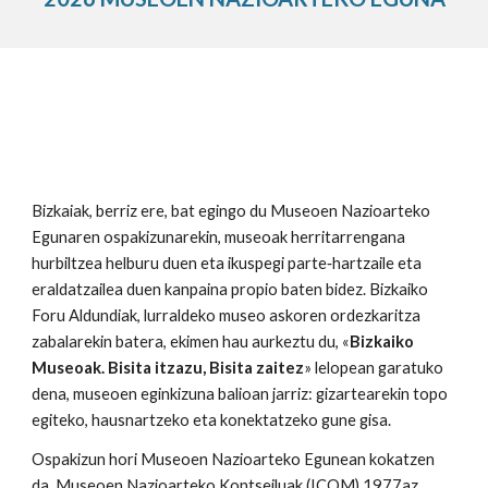
Bizkaiak, berriz ere, bat egingo du Museoen Nazioarteko
Egunaren ospakizunarekin, museoak herritarrengana
hurbiltzea helburu duen eta ikuspegi parte‑hartzaile eta
eraldatzailea duen kanpaina propio baten bidez. Bizkaiko
Foru Aldundiak, lurraldeko museo askoren ordezkaritza
zabalarekin batera, ekimen hau aurkeztu du, «
Bizkaiko
Museoak. Bisita itzazu, Bisita zaitez
» lelopean garatuko
dena, museoen eginkizuna balioan jarriz: gizartearekin topo
egiteko, hausnartzeko eta konektatzeko gune gisa.
Ospakizun hori Museoen Nazioarteko Egunean kokatzen
da, Museoen Nazioarteko Kontseiluak (ICOM) 1977az