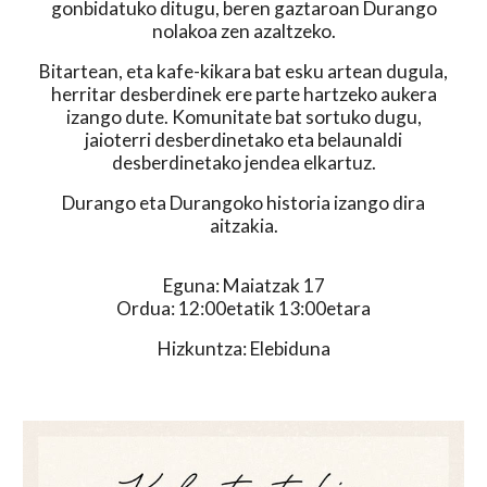
gonbidatuko ditugu, beren gaztaroan Durango
nolakoa zen azaltzeko.
Bitartean, eta kafe-kikara bat esku artean dugula,
herritar desberdinek ere parte hartzeko aukera
izango dute. Komunitate bat sortuko dugu,
jaioterri desberdinetako eta belaunaldi
desberdinetako jendea elkartuz.
Durango eta Durangoko historia izango dira
aitzakia.
Eguna: Maiatzak 17
Ordua: 12:00etatik 13:00etara
Hizkuntza: Elebiduna