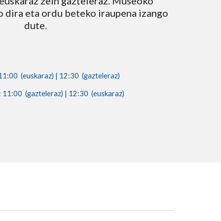
 euskaraz zein gazteleraz. Museoko 
o dira eta ordu beteko iraupena izango 
dute.
11:00  (eusk
a
raz) | 12:30  (
gazteleraz
)
: 1
1
:00  (gazteleraz) | 12:30  (euskaraz)