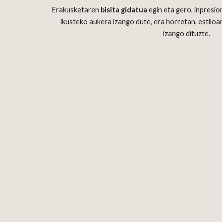
Erakusketaren 
bisita gidatua
 egin eta gero, inpresio
ikusteko aukera izango dute, era horretan, estiloare
izango dituzte.