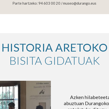
Parte hartzeko: 94 603 00 20 / museo@durango.eus
HISTORIA ARETOKO
BISITA GIDATUAK
Azken hilabeteetak
abuztuan Durangoko 