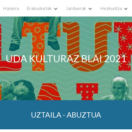
Hasiera
Erakusketak
Jarduerak
Hezkuntza
ip to main content
Skip to navigat
UDA KULTURAZ BLAI 2021
UZTAILA - ABUZTUA