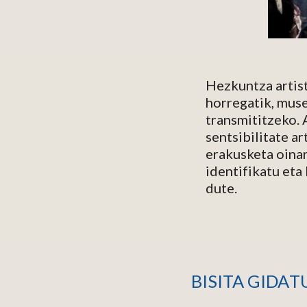
Hezkuntza artist
horregatik, muse
transmititzeko. 
sentsibilitate a
erakusketa oinar
identifikatu eta
dute.
B
ISITA GIDA
T