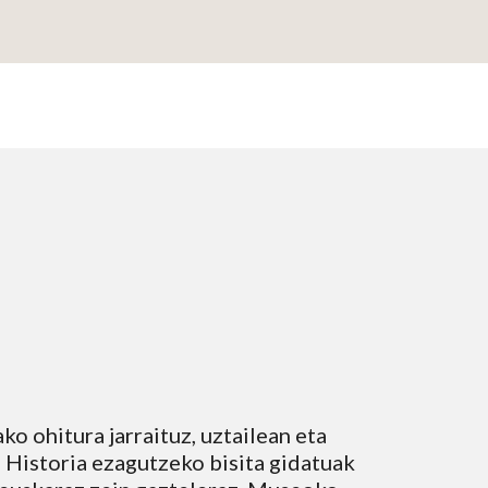
o ohitura jarraituz, uztailean eta 
Historia ezagutzeko bisita gidatuak 