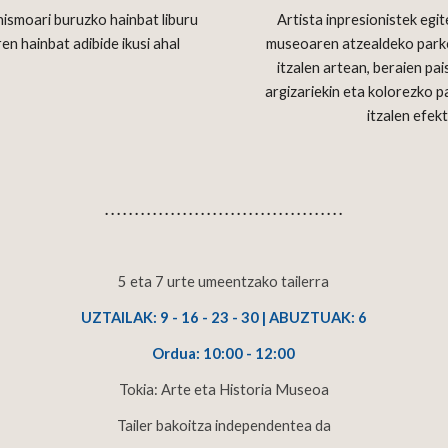
nismoari buruzko hainbat liburu 
Artista inpresionistek egit
n hainbat adibide ikusi ahal 
museoaren atzealdeko parker
itzalen artean, beraien pa
argizariekin eta kolorezko p
itzalen efek
. . . . . . . . . . . . . . . . . . . . . . . . . . . . . . . . . . . . . . . .
5 eta 7 urte umeentzako tailerra
UZTAILAK
: 9 - 16 - 23 - 30 | 
ABUZTUAK
: 6
Ordua
: 10:00 - 12:00
Tokia
: Arte eta Historia Museoa
Tailer bakoitza 
independentea da