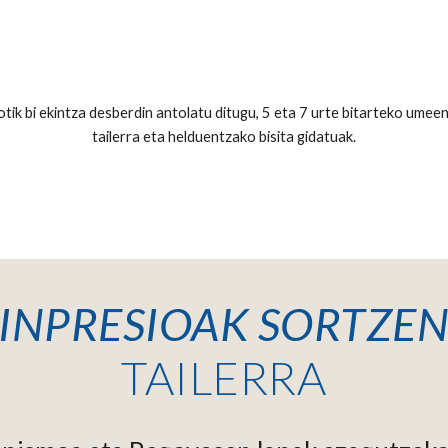
ik bi ekintza desberdin antolatu ditugu, 5 eta 7 urte bitarteko umeen
tailerra eta helduentzako bisita gidatuak.
INPRESIOAK SORTZE
TAILERRA