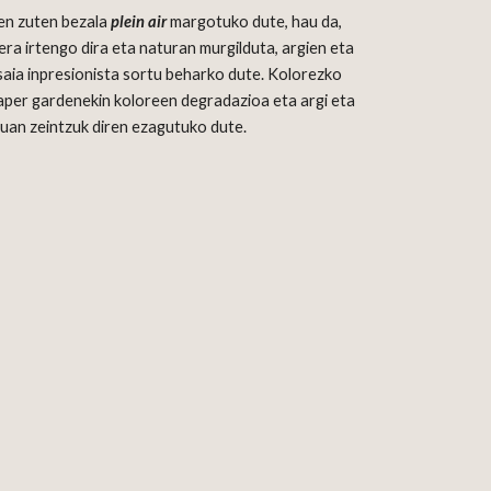
en zuten bezala 
plein air 
margotuko dute, hau da, 
a irtengo dira eta naturan murgilduta, argien eta 
isaia inpresionista sortu beharko dute. Kolorezko 
aper gardenekin koloreen degradazioa eta argi eta 
tuan zeintzuk diren ezagutuko dute.