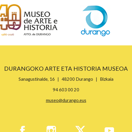
DURANGOKO ARTE ETA HISTORIA MUSEOA
Sanagustinalde, 16 | 48200 Durango | Bizkaia
94 603 00 20
museo@durango.eus