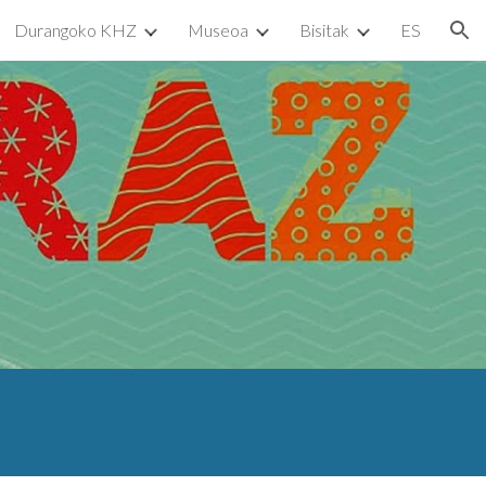
Durangoko KHZ
Museoa
Bisitak
ES
ion