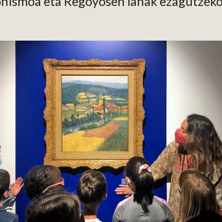
onismoa eta Regoyosen lanak ezagutzeko 