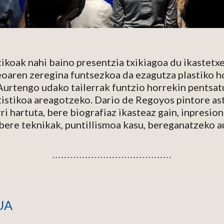
ikoak nahi baino presentzia txikiagoa du ikastetxe
oaren zeregina funtsezkoa da ezagutza plastiko hor
Aurtengo udako tailerrak funtzio horrekin pentsatu
rtistikoa areagotzeko. Dario de Regoyos pintore ast
ri hartuta, bere biografiaz ikasteaz gain, inpresion
 bere teknikak, puntillismoa kasu, bereganatzeko a
. . . . . . . . . . . . . . . . . . . . . . . . . . . . . . . . . . . . . . . .
U
A