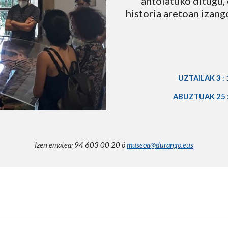
antolatuko ditugu,
historia aretoan izang
UZTAILAK
 3
 :
 
A
BUZTUAK
 2
5
 
Izen ematea
: 94 603 00 20 ó 
museoa@durango.eus