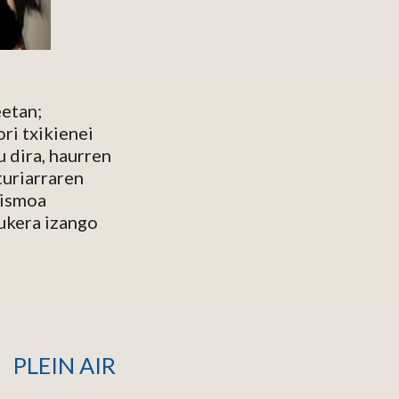
etan; 
i txikienei 
 dira, haurren 
uriarraren 
ismoa 
ukera izango 
PLEIN AIR