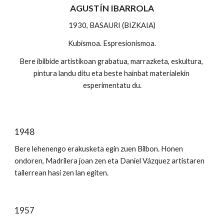
AGUSTÍN IBARROLA
1930, BASAURI (BIZKAIA)
Kubismoa. Espresionismoa.
Bere ibilbide artistikoan grabatua, marrazketa, eskultura, 
pintura landu ditu eta beste hainbat materialekin 
esperimentatu du.
1948
Bere lehenengo erakusketa egin zuen Bilbon. Honen 
ondoren, Madrilera joan zen eta Daniel Vázquez artistaren 
tailerrean hasi zen lan egiten.
1957