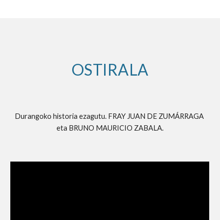
OSTIRALA
Durangoko historia ezagutu. FRAY JUAN DE ZUMÁRRAGA 
eta BRUNO MAURICIO ZABALA.