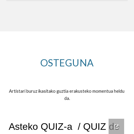
OSTEGUNA
Artistari buruz ikasitako guztia erakusteko momentua heldu 
da.