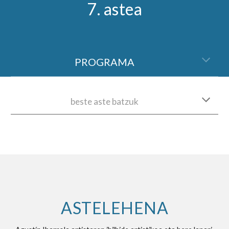
7. astea
PROGRAMA
beste aste batzuk
ASTELEHENA