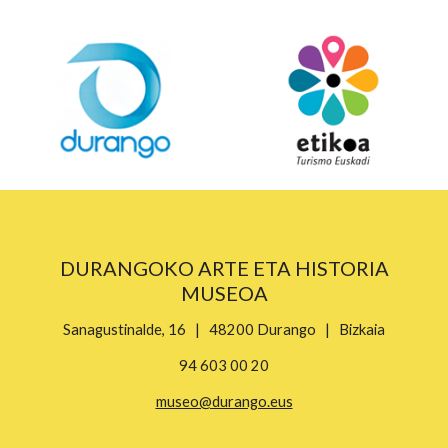
DURANGOKO ARTE ETA HISTORIA
MUSEOA
Sanagustinalde, 16 | 48200 Durango | Bizkaia
94 603 00 20
museo@durango.eus