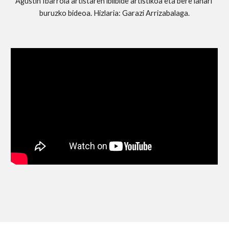
Agustín Ibarrola artistaren ibilbide artistikoa eta bere lanari 
buruzko bideoa. Hizlaria: Garazi Arrizabalaga.