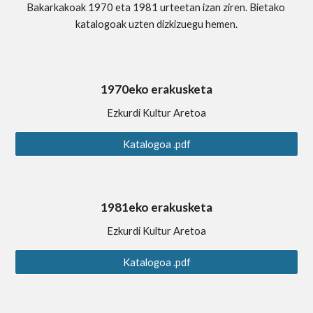
Bakarkakoak 1970 eta 1981 urteetan izan ziren. Bietako 
katalogoak uzten dizkizuegu hemen.
1970eko erakusketa
Ezkurdi Kultur Aretoa
Katalogoa .pdf
1981eko erakusketa
Ezkurdi Kultur Aretoa
Katalogoa .pdf