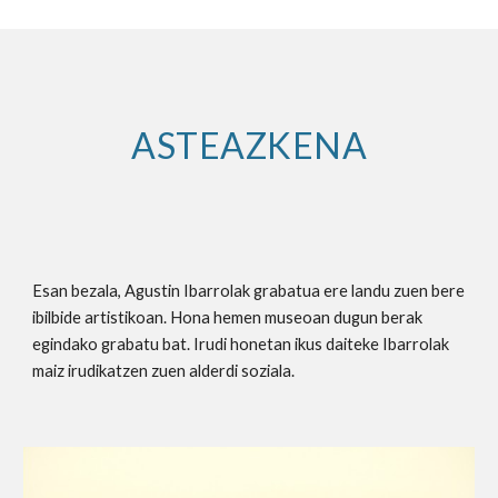
ASTEAZKENA
Esan bezala, Agustin Ibarrolak grabatua ere landu zuen bere 
ibilbide artistikoan. Hona hemen museoan dugun berak 
egindako grabatu bat. Irudi honetan ikus daiteke Ibarrolak 
maiz irudikatzen zuen alderdi soziala.