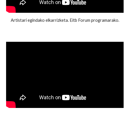
Artistari egindako elkarrizketa. Eitb Forum programarako.