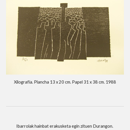
Xilografía. Plancha 13 x 20 cm. Papel 31 x 38 cm. 1988
Ibarrolak hainbat erakusketa egin zituen Durangon. 