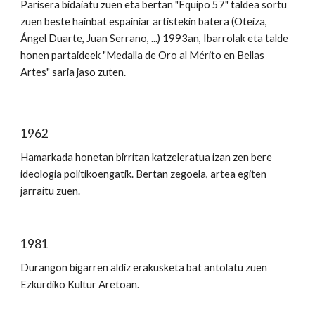
Parisera bidaiatu zuen eta bertan "Equipo 57" taldea sortu 
zuen beste hainbat espainiar artistekin batera (Oteiza, 
Ángel Duarte, Juan Serrano, ...) 1993an, Ibarrolak eta talde 
honen partaideek "Medalla de Oro al Mérito en Bellas 
Artes" saria jaso zuten.
1962
Hamarkada honetan birritan katzeleratua izan zen bere 
ideologia politikoengatik. Bertan zegoela, artea egiten 
jarraitu zuen.
1981
Durangon bigarren aldiz erakusketa bat antolatu zuen 
Ezkurdiko Kultur Aretoan.