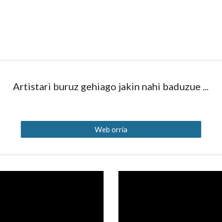
Artistari buruz gehiago jakin nahi baduzue ...
Web orria