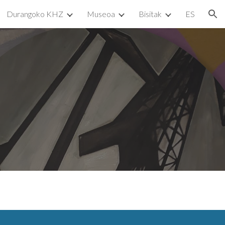
Durangoko KHZ
Museoa
Bisitak
ES
ion