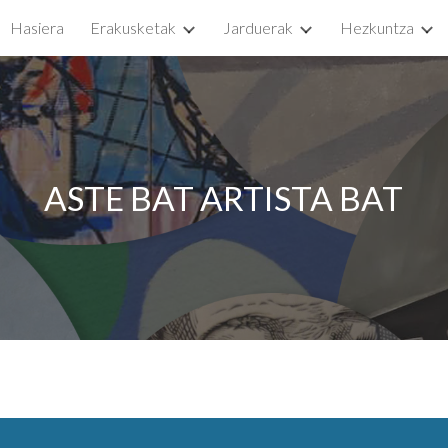
Hasiera
Erakusketak
Jarduerak
Hezkuntza
ip to main content
Skip to navigat
ASTE BAT ARTISTA BAT