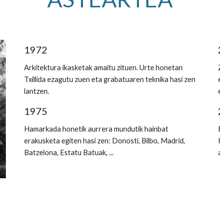
1972
Arkitektura ikasketak amaitu zituen. Urte honetan 
Txillida ezagutu zuen eta grabatuaren teknika hasi zen 
lantzen.
1975
Hamarkada honetik aurrera mundutik hainbat 
erakusketa egiten hasi zen: Donosti, Bilbo, Madrid, 
Batzelona, Estatu Batuak, ...