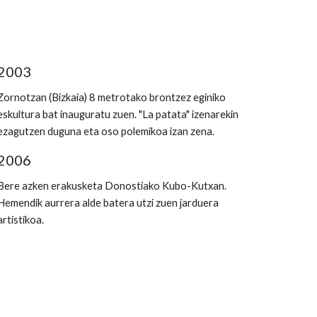
2003
Zornotzan (Bizkaia) 8 metrotako brontzez eginiko 
eskultura bat inauguratu zuen. "La patata" izenarekin 
ezagutzen duguna eta oso polemikoa izan zena.
2006
Bere azken erakusketa Donostiako Kubo-Kutxan. 
Hemendik aurrera alde batera utzi zuen jarduera 
artistikoa.