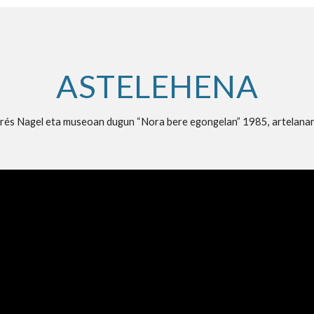
ASTELEHENA
rés Nagel eta museoan dugun “Nora bere egongelan” 1985, artelanar