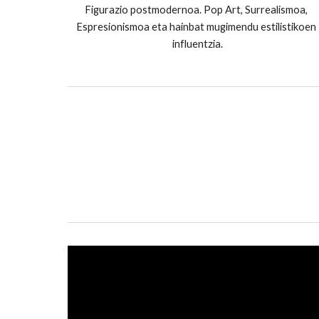
Figurazio postmodernoa. Pop Art, Surrealismoa, 
Espresionismoa eta hainbat mugimendu estilistikoen 
influentzia.