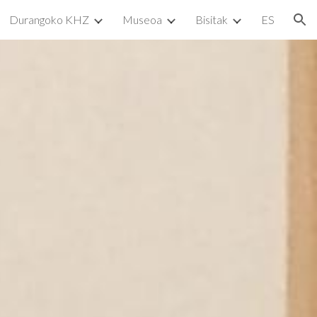
Durangoko KHZ
Museoa
Bisitak
ES
ion