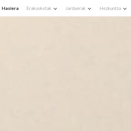
Hasiera
Erakusketak
Jarduerak
Hezkuntza
ip to main content
Skip to navigat