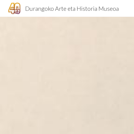
Durangoko Arte eta Historia Museoa
Sk