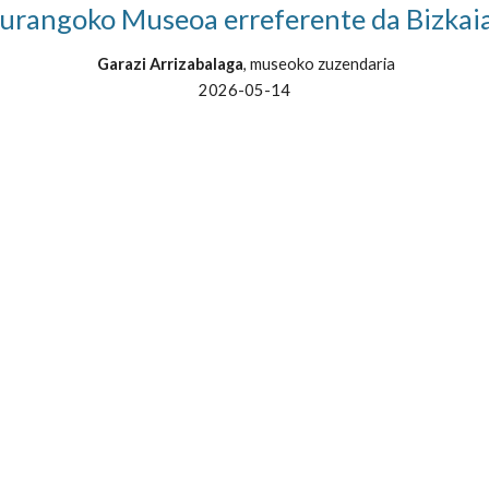
urangoko Museoa erreferente da Bizkai
Garazi Arrizabalaga
, museoko zuzendaria
2026
-
05
-
14