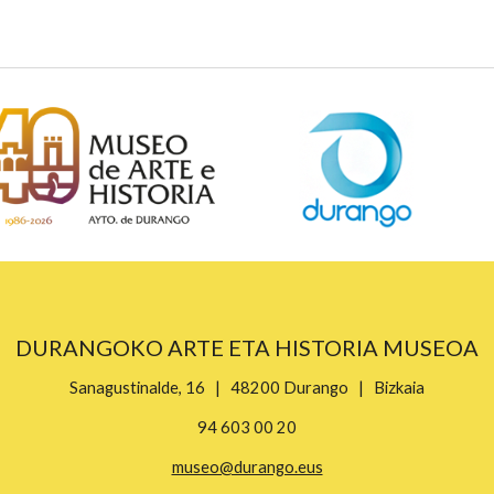
DURANGOKO ARTE ETA HISTORIA MUSEOA
Sanagustinalde, 16 | 48200 Durango | Bizkaia
94 603 00 20
museo@durango.eus