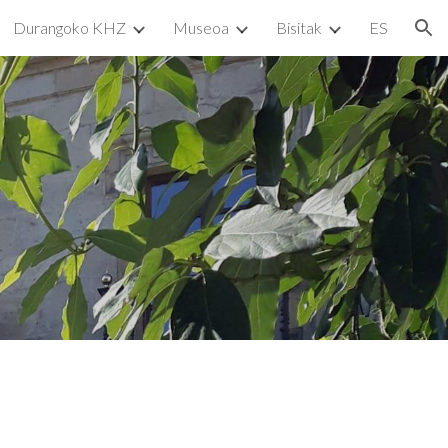
Durangoko KHZ
Museoa
Bisitak
ES
ion