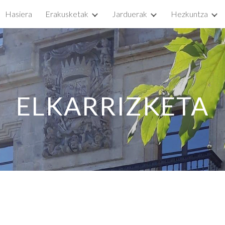
Hasiera
Erakusketak
Jarduerak
Hezkuntza
ip to main content
Skip to navigat
ELKARRIZKETA