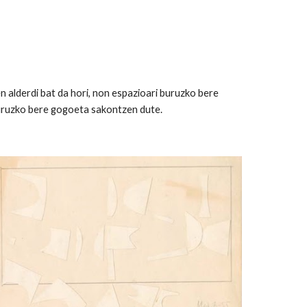
 alderdi bat da hori, non espazioari buruzko bere
buruzko bere gogoeta sakontzen dute.