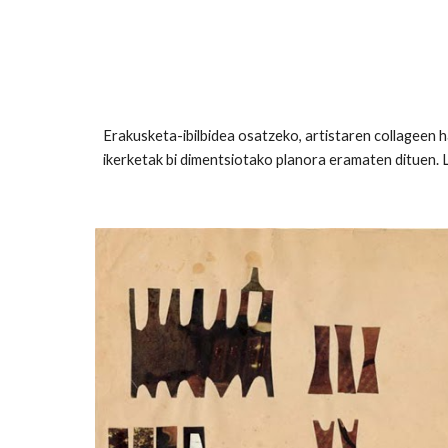
Erakusketa-ibilbidea osatzeko, artistaren collageen 
ikerketak bi dimentsiotako planora eramaten dituen.