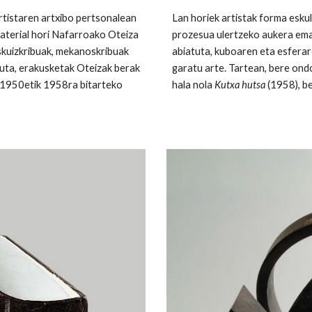
artistaren artxibo pertsonalean
Lan horiek artistak forma esku
Material hori Nafarroako Oteiza
prozesua ulertzeko aukera emat
skuizkribuak, mekanoskribuak
abiatuta, kuboaren eta esferar
uta, erakusketak Oteizak berak
garatu arte. Tartean, bere ond
 1950etik 1958ra bitarteko
hala nola
Kutxa hutsa
(1958), be