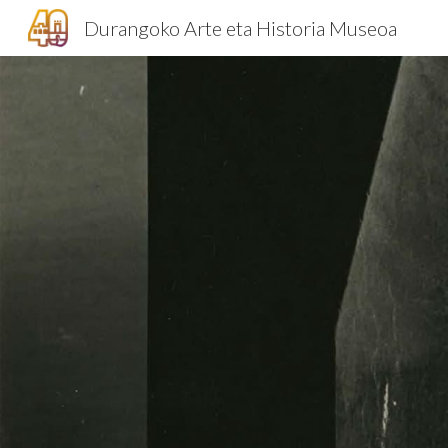
Durangoko Arte eta Historia Museoa
Sk