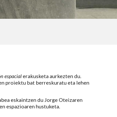
n espacial
erakusketa aurkezten du.
n proiektu bat berreskuratu eta lehen
abea eskaintzen du Jorge Oteizaren
en espazioaren hustuketa.