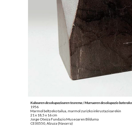
Kuboaren desokupazioaren teorema / Murruaren desokupazio baterako
1956
Marmol beltzeko tailua, marmol zurizko inkrustazioarekin
21 x 18,5 x 16 cm
Jorge Oteiza Fundazio Museoaren Bilduma
CE00550, Alzuza (Navarra)