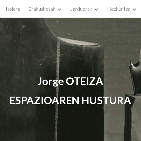
Hasiera
Erakusketak
Jarduerak
Hezkuntza
ip to main content
Skip to navigat
Jorge OTEIZA
ESPAZIOAREN HUSTURA