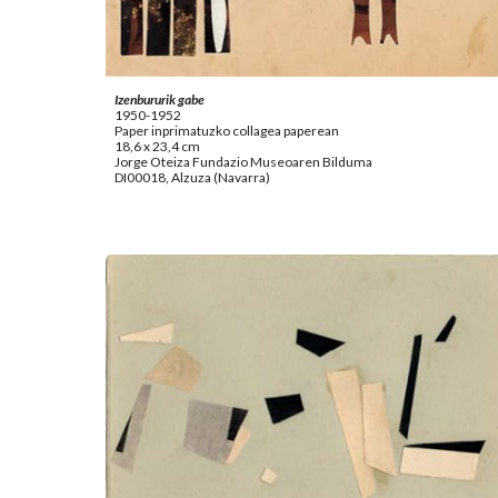
Izenbururik gabe
1950-1952
Paper inprimatuzko collagea paperean
18,6 x 23,4 cm
Jorge Oteiza Fundazio Museoaren Bilduma
DI00018, Alzuza (Navarra)