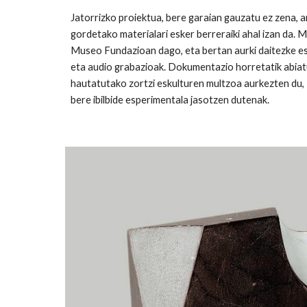
Jatorrizko proiektua, bere garaian gauzatu ez zena, 
gordetako materialari esker berreraiki ahal izan da. 
Museo Fundazioan dago, eta bertan aurki daitezke e
eta audio grabazioak. Dokumentazio horretatik abiat
hautatutako zortzi eskulturen multzoa aurkezten du,
bere ibilbide esperimentala jasotzen dutenak.