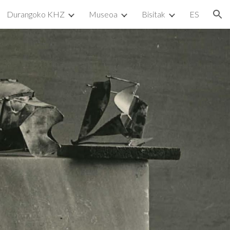
Durangoko KHZ
Museoa
Bisitak
ES
ion