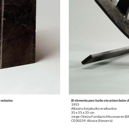
 notazioa
Bi elementu pare kurbo eta arinen batze 
1955
Altzairu forjatuzko eraikuntza
35 x 55 x 35 cm
Jorge Oteiza Fundazio Museoaren B
CE00239, Alzuza (Navarra)