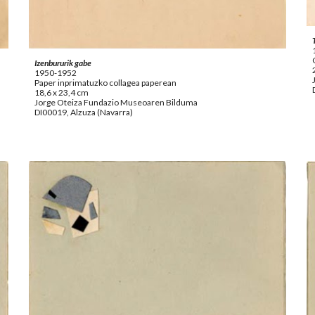
Izenbururik gabe
1950-1952
Paper inprimatuzko collagea paperean
18,6 x 23,4 cm
Jorge Oteiza Fundazio Museoaren Bilduma
DI00019, Alzuza (Navarra)