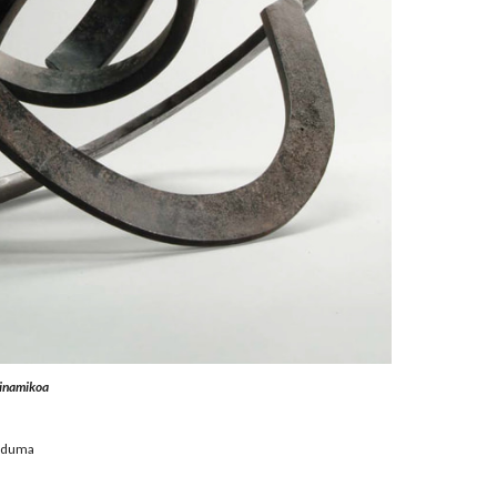
dinamikoa
ilduma