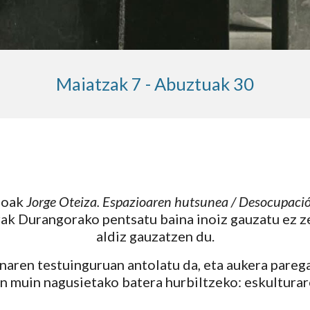
Maiatzak
7 - Abuztuak 30
eoak
Jorge Oteiza. Espazioaren hutsunea / Desocupació
k Durangorako pentsatu baina inoiz gauzatu ez ze
aldiz gauzatzen du.
naren testuinguruan antolatu da, eta aukera pareg
 muin nagusietako batera hurbiltzeko: eskulturar