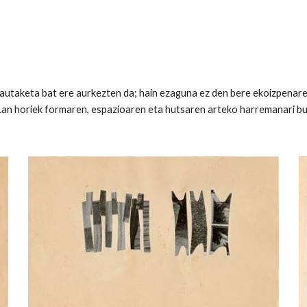
hautaketa bat ere aurkezten da; hain ezaguna ez den bere ekoizpenaren
 Lan horiek formaren, espazioaren eta hutsaren arteko harremanari 