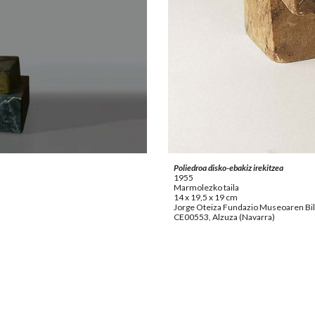
Poliedroa disko-ebakiz irekitzea
1955
Marmolezko taila
14 x 19,5 x 19 cm
Jorge Oteiza Fundazio Museoaren B
CE00553, Alzuza (Navarra)