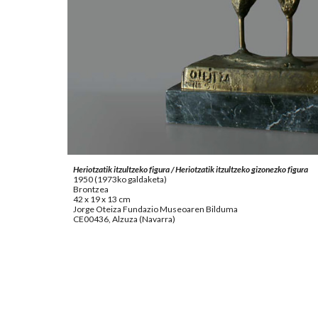
Heriotzatik itzultzeko figura / Heriotzatik itzultzeko gizonezko figura
1950 (1973ko galdaketa)
Brontzea
42 x 19 x 13 cm
Jorge Oteiza Fundazio Museoaren Bilduma
CE00436, Alzuza (Navarra)