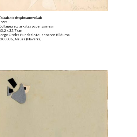
Talkak eta desplazamenduak
1955
Collagea eta arkatza paper gainean
23,2 x 32,7 cm
Jorge Oteiza Fundazio Museoaren Bilduma
DI00036, Alzuza (Navarra)