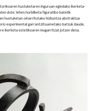
ltorikoaren hustuketaren inguruan egindako ikerketa-
en dute: lehen hurbilketa figuratibo batetik
en hustuketan oinarritutako hizkuntza abstraktua
orio esperimental garrantzitsuenetako batzuk daude,
re ikerketa estetikoaren mugarritzat jotzen dena.